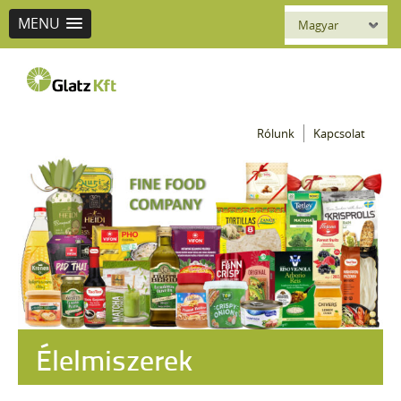
MENU
Magyar
Glatz
Rólunk
Kapcsolat
seit 1892
Élelmiszerek