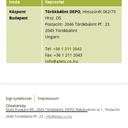
Iroda
Kapcsolat
Központ
Törökbálint DEPO,
Hosszúrét 062/73
Budapest
Hrsz. D5
Postacím: 2046 Törökbálint Pf.: 23
2045 Törökbálint
Ungarn
Tel:
+36 1 211 2042
Fax: +36 1 211 2043
info@glatz.co.hu
Jogi nyilatkozat
Impresszum
Oldaltérkép
Glatz Hungary Kft., 2045 Törökbálint, DEPO, Raktárvárosi út 1., Postacím:
2046 Törökbálint Pf.: 23
,
info@glatz.co.hu