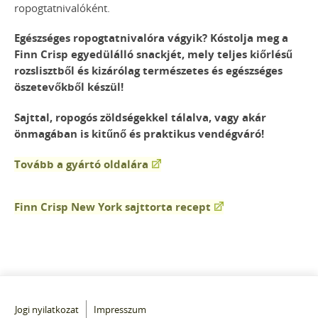
ropogtatnivalóként.
Egészséges ropogtatnivalóra vágyik? Kóstolja meg a
Finn Crisp egyedülálló snackjét, mely teljes kiőrlésű
rozslisztből és kizárólag természetes és egészséges
öszetevőkből készül!
Sajttal, ropogós zöldségekkel tálalva, vagy akár
önmagában is kitűnő és praktikus vendégváró!
Tovább a gyártó oldalára
Finn Crisp New York sajttorta recept
Jogi nyilatkozat
Impresszum