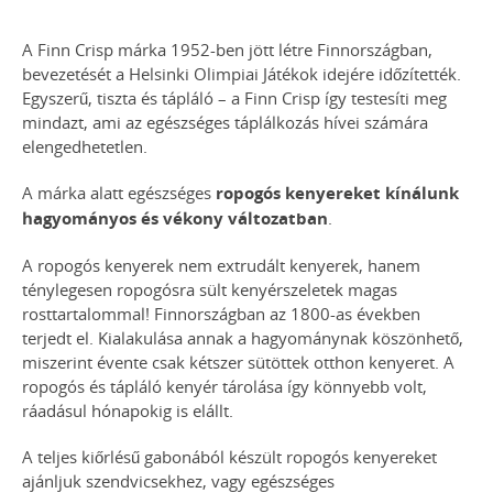
A Finn Crisp márka 1952-ben jött létre Finnországban,
bevezetését a Helsinki Olimpiai Játékok idejére időzítették.
Egyszerű, tiszta és tápláló – a Finn Crisp így testesíti meg
mindazt, ami az egészséges táplálkozás hívei számára
elengedhetetlen.
A márka alatt egészséges
ropogós kenyereket kínálunk
hagyományos és vékony változatban
.
A ropogós kenyerek nem extrudált kenyerek, hanem
ténylegesen ropogósra sült kenyérszeletek magas
rosttartalommal! Finnországban az 1800-as években
terjedt el. Kialakulása annak a hagyománynak köszönhető,
miszerint évente csak kétszer sütöttek otthon kenyeret. A
ropogós és tápláló kenyér tárolása így könnyebb volt,
ráadásul hónapokig is elállt.
A teljes kiőrlésű gabonából készült ropogós kenyereket
ajánljuk szendvicsekhez, vagy egészséges