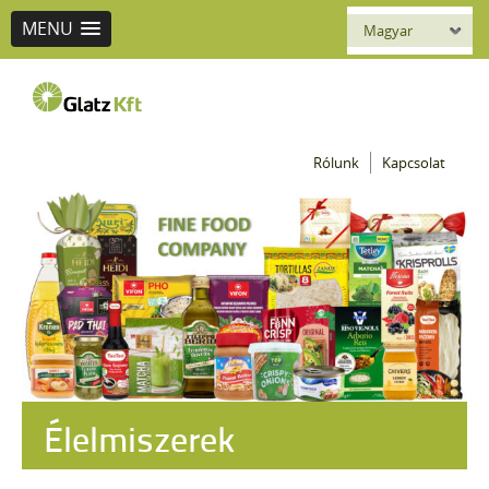
MENU
Magyar
Glatz
Rólunk
Kapcsolat
seit 1892
Élelmiszerek