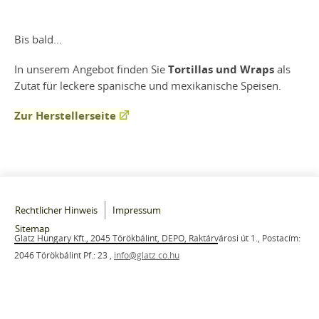
Bis bald…
In unserem Angebot finden Sie
Tortillas und Wraps
als
Zutat für leckere spanische und mexikanische Speisen.
Zur Herstellerseite
Rechtlicher Hinweis
Impressum
Sitemap
Glatz Hungary Kft., 2045 Törökbálint, DEPO, Raktárvárosi út 1., Postacím:
2046 Törökbálint Pf.: 23
,
info@glatz.co.hu